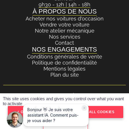
9h30 - 12h | 14h - 18h
À PROPOS DE NOUS
Acheter nos voitures d'occasion
Vendre votre voiture
Notre atelier mécanique
Nos services
Contact
NOS ENGAGEMENTS
Conditions générales de vente
Politique de confidentialité
Mentions légales
Plan du site
Pour les trajets courts, privilégiez la marche ou le
This site uses cookies and gives you control over what you want
vélo #SeDéplacerMoinsPolluer
to activate
Réalisé par SPIDERVO
OK, ACCEPT ALL
DENY ALL COOKIES
PERSONALIZE