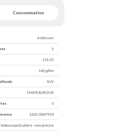
Consommation
6 vitesses
ces
5
115 Ch
142 g/km
éhicule
SUV
CHATEAUROUX
rtes
5
férence
1332-0007919
 Voiture particulière - non précisé