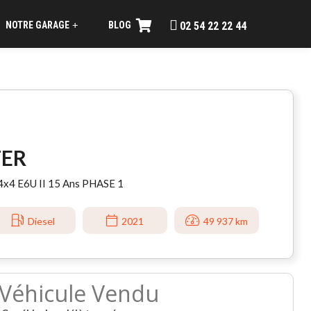
NOTRE GARAGE
BLOG
+
02 54 22 22 44
TER
 4x4 E6U II 15 Ans PHASE 1
Diesel
2021
49 937 km
Véhicule Vendu