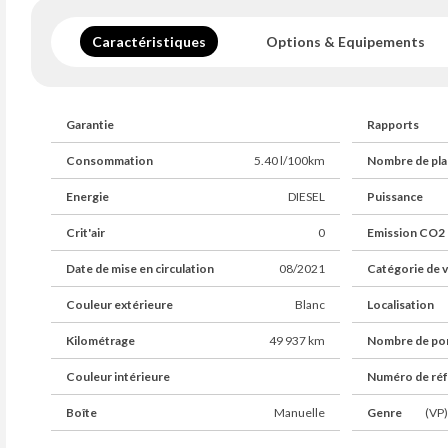
Caractéristiques
Options & Equipements
Garantie
Rapports
Consommation
5.40 l/100km
Nombre de pla
Energie
DIESEL
Puissance
Crit'air
0
Emission CO2
Date de mise en circulation
08/2021
Catégorie de v
Couleur extérieure
Blanc
Localisation
Kilométrage
49 937 km
Nombre de po
Couleur intérieure
Numéro de ré
Boîte
Manuelle
Genre
(VP)