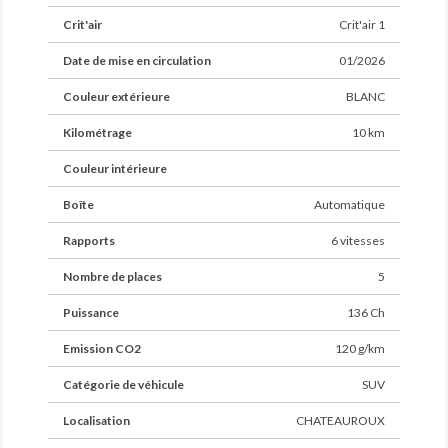
Crit'air
Crit'air 1
Date de mise en circulation
01/2026
Couleur extérieure
BLANC
Kilométrage
10 km
Couleur intérieure
Boîte
Automatique
Rapports
6 vitesses
Nombre de places
5
Puissance
136 Ch
Emission CO2
120 g/km
Catégorie de véhicule
SUV
Localisation
CHATEAUROUX